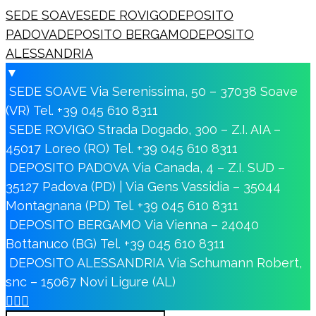
SEDE SOAVE
SEDE ROVIGO
DEPOSITO
PADOVA
DEPOSITO BERGAMO
DEPOSITO
ALESSANDRIA
▼
SEDE SOAVE
Via Serenissima, 50 – 37038 Soave
(VR)
Tel. +39 045 610 8311
SEDE ROVIGO
Strada Dogado, 300 – Z.I. AIA –
45017 Loreo (RO)
Tel. +39 045 610 8311
DEPOSITO PADOVA
Via Canada, 4 – Z.I. SUD –
35127 Padova (PD) | Via Gens Vassidia – 35044
Montagnana (PD)
Tel. +39 045 610 8311
DEPOSITO BERGAMO
Via Vienna – 24040
Bottanuco (BG)
Tel. +39 045 610 8311
DEPOSITO ALESSANDRIA
Via Schumann Robert,
snc – 15067 Novi Ligure (AL)


